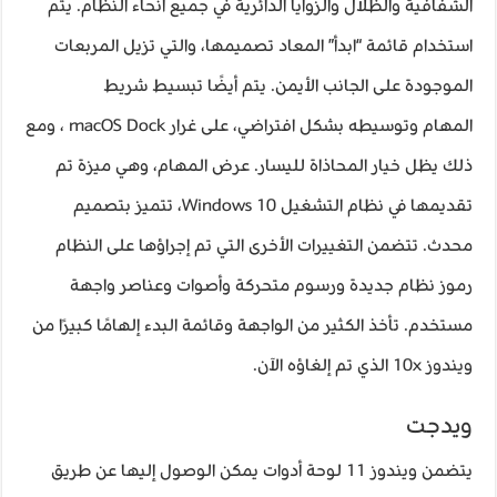
الشفافية والظلال والزوايا الدائرية في جميع أنحاء النظام. يتم
استخدام قائمة “ابدأ” المعاد تصميمها، والتي تزيل المربعات
الموجودة على الجانب الأيمن. يتم أيضًا تبسيط شريط
المهام وتوسيطه بشكل افتراضي، على غرار macOS Dock ، ومع
ذلك يظل خيار المحاذاة لليسار. عرض المهام، وهي ميزة تم
تقديمها في نظام التشغيل Windows 10، تتميز بتصميم
محدث. تتضمن التغييرات الأخرى التي تم إجراؤها على النظام
رموز نظام جديدة ورسوم متحركة وأصوات وعناصر واجهة
مستخدم. تأخذ الكثير من الواجهة وقائمة البدء إلهامًا كبيرًا من
ويندوز 10x الذي تم إلغاؤه الآن.
ويدجت
يتضمن ويندوز 11 لوحة أدوات يمكن الوصول إليها عن طريق