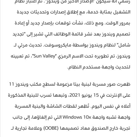
رسمي أنه سيكون “الإصدار الأخير من ويندوز”. تم اعتبار نظام
التشغيل بمثابة خدمة، مع إطلاق إصدارات وتحديثات جديدة
بمرور الوقت. ومع ذلك، نشأت توقعات بإصدار جديد أو إعادة
تصميم ويندوز بعد نشر قائمة الوظائف التي تشير إلى “تجديد
شامل” لنظام ويندوز بواسطة مايكروسوفت. تحديث مرئي لـ
ويندوز، تم تطويره تحت الاسم الرمزي “Sun Valley”، تم تعيينه
لتحديث واجهة مستخدم النظام.
ظهرت صور مسربة لبنية بيتا مزعومة لسطح مكتب ويندوز 11
على الإنترنت في 15 يونيو 2021، وتبعها تسرب للبنية المذكورة
أعلاه في نفس اليوم. تُظهر لقطات الشاشة والبنية المسربة
واجهة تشبه واجهة Windows 10x التي تم إلغاؤها، إلى جانب
تجربة خارج الصندوق معاد تصميمها (OOBE) وعلامة تجارية لـ