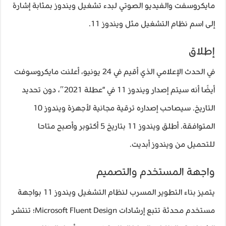
مايكروسفت والفيديو الصوتي لبدء تشغيل ويندوز بمثابة إشارة
إلى اسم نظام التشغيل مثل ويندوز 11.
إطلاق
في الحدث الإعلامي الذي أقيم في 24 يونيو، أعلنت مايكروسوفت
أيضًا أنه سيتم إصدار ويندوز 11 في “عطلة 2021″، دون تحديد
التاريخ. سيصاحب إصداره ترقية مجانية لأجهزة ويندوز 10
المتوافقة. أطلق ويندوز 11 بتاريخ 5 أكتوبر وأصبح متاحا
للتحميل من ويندوز أبديت.
واجهة المستخدم والتصميم
يتميز بناء التطوير المسرب لنظام التشغيل ويندوز 11 بواجهة
مستخدم محدثة تتبع إرشادات Microsoft Fluent Design؛ تنتشر