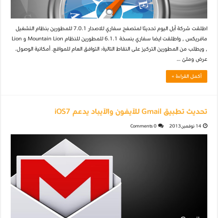
اطلقت شركة أبل اليوم تحديثا لمتصفح سفاري للاصدار 7.0.1 للمطورين بنظام التشغيل
مافريكس , واطلقت ايضا سفاري بنسخة 6.1.1 للمطورين للنظام Mountain Lion و Lion
, ويطلب من المطورين التركيز على النقاط التالية: التوافق العام للمواقع. أمكانية الوصول.
عرض وملئ …
أكمل القراءة »
تحديث تطبيق Gmail للآيفون والآيباد يدعم iOS7
14 نوفمبر,2013
0 Comments