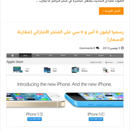
الصوت علما ان التحديث يضهل مباشرة في متجر البرامج ما يقارب …
أكمل القراءة »
رسميا آيفون ٥ أس و ٥ سي على المتجر الأماراتي (مقارنة
الاسعار)
3 نوفمبر,2013
0 Comments