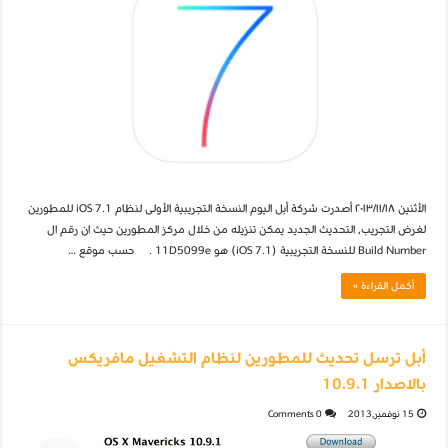
الأثنين ٢٠١٣/١١/١٨ أصدرت شركة أبل اليوم النسخة التجريبية الأولى لنظام iOS 7.1 للمطورين
لغرض التجريب, التحديث الجديد يمكن تنزيله من خلال مركز المطورين حيث ان رقم ال
Build Number للنسخة التجريبية (iOS 7.1) هو 11D5099e . حسب موقع …
أكمل القراءة »
أبل ترسل تحديث للمطورين لنظام التشغيل مافريكس
بالاصدار 10.9.1
15 نوفمبر,2013
0 Comments