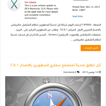
الجمعة : ٢٠١٣/١١/١٥ ارسلت اليوم شركة ابل تحديثا للمطورين لنظام التشغيل مافريكس
بالاصدار التجريبي الاول المرقم 10.9.1 وطلب من المطورين التركيز على , البريد ,
مشغلات الكرافكس والصورت (الدرايفرز) Drivers .. الجدير بالذكر ان ابل ارسلت تحديثا
لنظام التشغيل مافريكس …
أكمل القراءة »
أبل تطلق تحديثا لمتصفح سفاري للمطورين بالاصدار 7.0.1
14 نوفمبر,2013
0 Comments