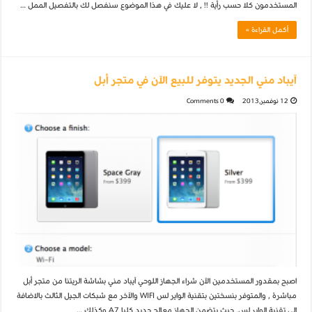
المستخدمون كلا حسب رأية !! , لا عليك في هذا الموضوع سنفصل لك بالتفصيل الممل …
أكمل القراءة »
آيباد مني الجديد يتوفر للبيع الآن في متجر أبل
12 نوفمبر,2013
0 Comments
اصبح بمقدور المستخدمين الآن شراء الجهاز اللوحي آيباد مني بشاشة الريتنا من متجر أبل
مباشرة , والمتوفر بنسختين بتقنية الواير لس WIFI والآخر مع شبكات الجيل الثالث بالاضافة
الى تقنية الواير لس, حيث يتضمن الجهاز معالج جديد كليا A7 وكذلك …