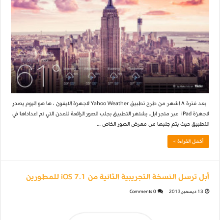
بعد فترة ٨ اشهر من طرح تطبيق Yahoo Weather لاجهزة الايفون ، ها هو اليوم يصدر
لاجهزة iPad عبر متجر ابل. يشتهر التطبيق بجلب الصور الرائعة للمدن التي تم اعداداها في
التطبيق حيث يتم جلبها من معرض الصور الخاص …
أكمل القراءة »
أبل ترسل النسخة التجريبية الثانية من iOS 7.1 للمطورين
13 ديسمبر,2013
0 Comments