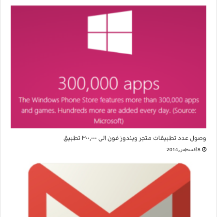
وصول عدد تطبيقات متجر ويندوز فون الى ٣٠٠,٠٠٠ تطبيق
8 أغسطس,2014