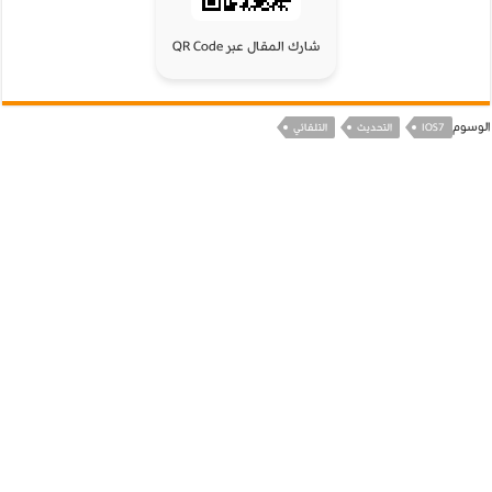
شارك المقال عبر QR Code
الوسوم
IOS7
التحديث
التلقائي