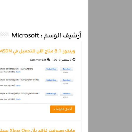
أرشيف الوسم :
Microsoft
ويندوز 8.1 متاح الآن للتحميل في MSDN
9 سبتمبر,2013
0 Comments
أكمل القراءة »
مايكروسوفت تؤكد بأن Xbox One يستطيع تحميل الألعاب لاسلكيا