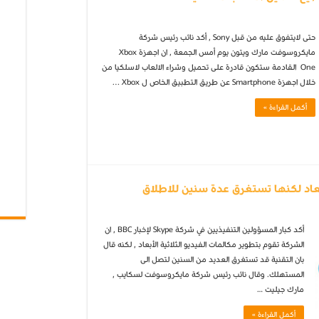
حتى لايتفوق عليه من قبل Sony , أكد نائب رئيس شركة
مايكروسوفت مارك ويتون يوم أمس الجمعة , ان اجهزة Xbox
One القادمة ستكون قادرة على تحميل وشراء الالعاب لاسلكيا من
خلال اجهزة Smartphone عن طريق التطبيق الخاص ل Xbox …
أكمل القراءة »
بعاد لكنها تستغرق عدة سنين للاطلاق
أكد كبار المسؤولين التنفيذيين في شركة Skype لإخبار BBC , ان
الشركة تقوم بتطوير مكالمات الفيديو الثلاثية الأبعاد , لكنه قال
بان التقنية قد تستغرق العديد من السنين لتصل الى
المستهلك. وقال نائب رئيس شركة مايكروسوفت لسكايب ,
مارك جيليت …
أكمل القراءة »