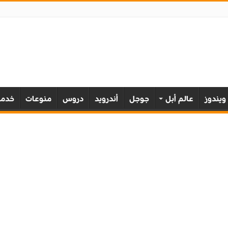
ويندوز
عالم أبل
جوجل
أندرويد
دروس
منوعات
خدمة