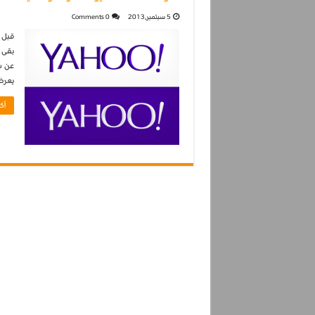
5 سبتمبر,2013
0 Comments
قبل 
عن ش
يعرض
أك