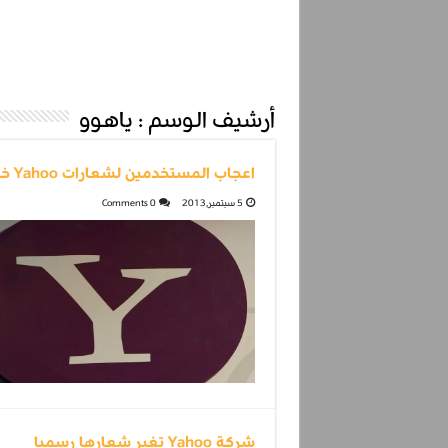
أرشيف الوسم :
ياهوو
اعجاب المستخدمين لشعارات Yahoo خلال فترة ٣٠ يوم
5 سبتمبر,2013
0 Comments
شركة Yahoo تغير شعارها رسميا