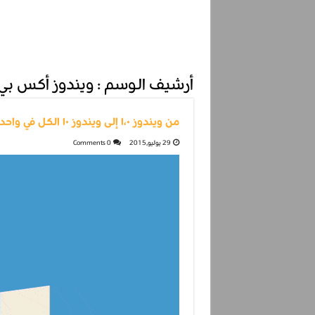
أرشيف الوسم :
ويندوز أكس بي
من ويندوز ١،٠ إلى ويندوز ١٠ الكل في واحد خلال ١٥ ثانية!
29 يوليو,2015
0 Comments