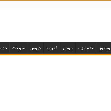
ويندوز
عالم أبل
جوجل
أندرويد
دروس
منوعات
خدمة