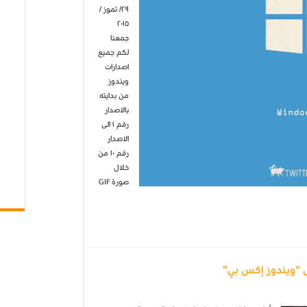
٢٩/ تموز /
٢٠١٥
جمعنا
لكم جميع
اصدارات
ويندوز
من بدايته
بالاصدار
رقم ١ الى
الاصدار
رقم ١٠ من
خلال
صورة GIF
“ويندوز إكس بي”