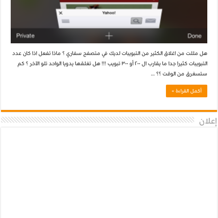
هل مللت من اغلاق الكثير من التبويبات لديك في متصفح سفاري ؟ ماذا تفعل اذا كان عدد
التبويبات كثيرا جدا ما يقارب ال ٢٠٠ أو ٣٠٠ تبويب !!! هل تغلقها يدويا الواحد تلو الآخر ؟ كم
ستسغرق من الوقت ؟؟ …
أكمل القراءة »
إعلان